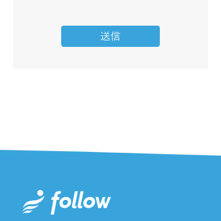
資料請求やお問い
お問い合わせへの
開
合わせをいただい
対応、サービスに
示
た方に関する個人
関するご案内のた
情報
め
コンサルティング
コンサルティング
開
業務に関する個人
業務遂行のため
示
情報
営業業務に関する
営業活動のため
開
個人情報
示
お取引先様に関す
お取引様管理、連
開
る個人情報
絡のため
示
2. 第三者提供について
当社は、法令で認められた場合を除き、ご本
人の承諾なく第三者に開示・提供することは
ありません。
3. 委託について
個人情報を取扱う業務の全てまたは一部を第
三者に委託する場合があります。尚、この場
合は当社の委託先選定基準に基づき厳正な調
査を行った上で、委託先を決定します。ま
た、委託後も個人情報の安全管理が遂行され